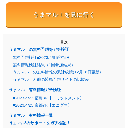
うまマル！を見に行く
目次
うまマル！の無料予想をガチ検証！
無料予想検証■2023/4/8 阪神5R
無料情報検証結果（1回参加結果）
うまマル！の無料情報の累計成績(12月18日更新)
うまマル！と他の競馬予想サイトの比較表
うまマル！有料情報ガチ検証
■2023/4/23 福島3R【コミットメント】
■2023/4/23 京都7R【エニグマ】
うまマル！有料情報一覧
うまマル!のサポートをガチ検証！