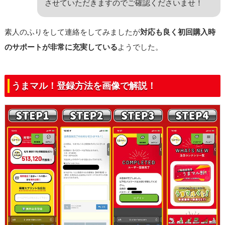
させていただきますのでご確認くださいませ！
素人のふりをして連絡をしてみましたが
対応も良く初回購入時
のサポートが非常に充実している
ようでした。
うまマル！登録方法を画像で解説！