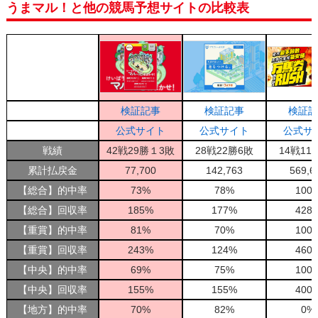
うまマル！と他の競馬予想サイトの比較表
投稿ID
検証記事
検証記事
検証記事
検証記
公式サイト
公式サイト
公式サイト
公式サ
戦績
42戦29勝１3敗
28戦22勝6敗
14戦11
累計払戻金
77,700
142,763
569,6
【総合】的中率
73%
78%
100
【総合】回収率
185%
177%
428
【重賞】的中率
81%
70%
100
【重賞】回収率
243%
124%
460
【中央】的中率
69%
75%
100
【中央】回収率
155%
155%
400
【地方】的中率
70%
82%
0%