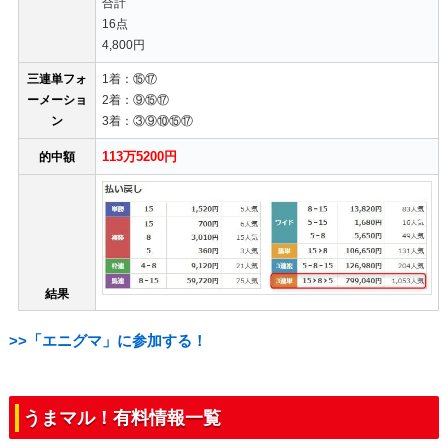
合計
16点
4,800円
三連単フォ
1着：⑮⑰
ーメーショ
2着：⑨⑮⑰
ン
3着：③⑨⑩⑮⑰
113万5200円
的中額
結果
>>「エニグマ」に参加する！
うまマル！有料情報一覧