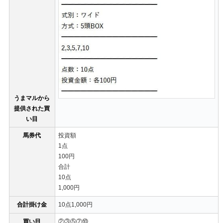
うまマルから
提供された買
い目
馬券代
投資額
1点
100円
合計
10点
1,000円
合計掛け金
10点1,000円
買い目
②③⑤⑦⑩