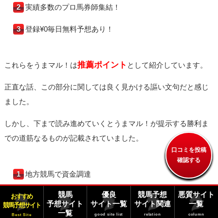
実績多数のプロ馬券師集結！
登録¥0毎日無料予想あり！
推薦ポイント
これらをうまマル！は
として紹介しています。
正直な話、この部分に関しては良く見かける謳い文句だと感じ
ました。
しかし、下まで読み進めていくとうまマル！が提示する勝利ま
での道筋なるものが記載されていました。
口コミを投稿
確認する
地方競馬で資金調達
競馬
優良
競馬予想
悪質サイト
中央競馬で利益GET
おすすめ
予想サイト
サイト一覧
サイト関連
一覧
競馬予想サイト
一覧
good site list
relation
column
Best Site
G1案件で更なる高みへ