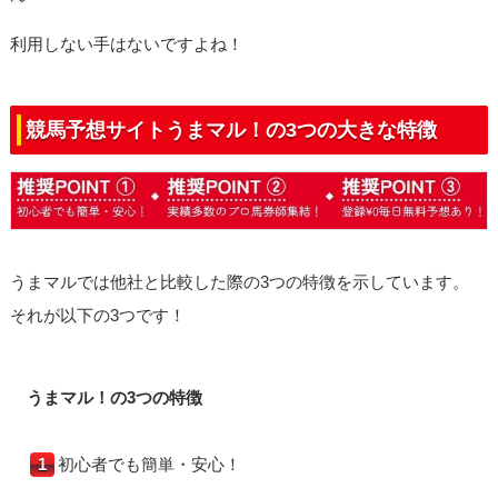
利用しない手はないですよね！
競馬予想サイトうまマル！の3つの大きな特徴
うまマルでは他社と比較した際の3つの特徴を示しています。
それが以下の3つです！
うまマル！の3つの特徴
初心者でも簡単・安心！