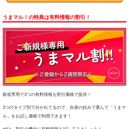
うまマル！の特典は有料情報の割引！
新規専用で3つの有料情報を割引価格で提供！
3つのタイプ別で分かれてるので、自身の好みで選んで「うまマ
ル」をお試し価格で利用できます！
ぜひ、割引の機会に有料情報を試してみましょう！