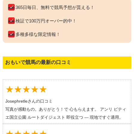
365日毎日、無料で競馬予想が貰える！
検証で100万円オーバー的中！
多種多様な限定情報！
おもいで競馬の最新の口コミ
★★★★★
Josephretleさんの口コミ
写真が感動もの。ありがとう！で 心もらえます。 アンリ ピティ
エ国立公園 ルートダイジェスト 即役立つ — 現地ですぐ適用。
★★★★★