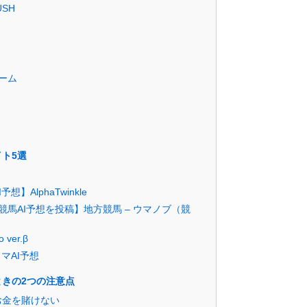
SH
ーム
ト5選
AlphaTwinkle
馬AI予想を投稿】地方競馬 – ウマノブ（競
er.β
マAI予想
きの2つの注意点
お金を賭けない