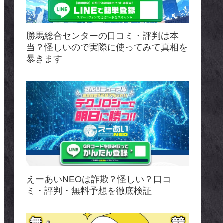
勝馬総合センターの口コミ・評判は本
当？怪しいので実際に使ってみて真相を
暴きます
えーあいNEOは詐欺？怪しい？口コ
ミ・評判・無料予想を徹底検証