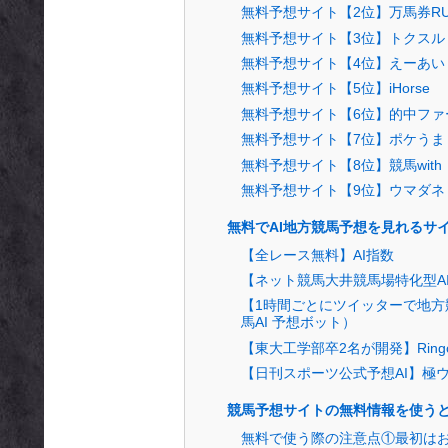
無料予想サイト【2位】万馬券RU
無料予想サイト【3位】トクスル
無料予想サイト【4位】えーあい
無料予想サイト【5位】iHorse
無料予想サイト【6位】的中ファ
無料予想サイト【7位】ポケうま
無料予想サイト【8位】競馬with
無料予想サイト【9位】ウマダネ
無料でAI地方競馬予想を見れるサイ
【全レース無料】AI指数
【ネット競馬大井競馬場特化型AI予想】
【1時間ごとにツイッターで地方競
馬AI 予想ボット）
【東大工学部卒2名が開発】Ringo v
【日刊スポーツ公式予想AI】極ウ
競馬予想サイトの無料情報を使うと
無料で使う際の注意点①最初は