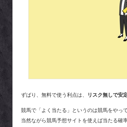
ずばり、無料で使う利点は、
リスク無しで安
競馬で「よく当たる」というのは競馬をやっ
当然ながら競馬予想サイトを使えば当たる確