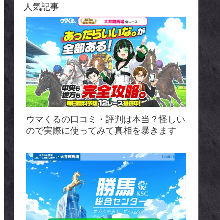
人気記事
ウマくるの口コミ・評判は本当？怪しい
ので実際に使ってみて真相を暴きます