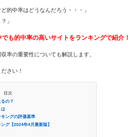
けど的中率はどうなんだろう・・・」
こ？」
中でも的中率の高いサイトをランキングで紹介！
回収率の重要性についても解説します。
ください！
目次
たるの？
とは
ンキングの評価基準
グ【2024年4月最新版】