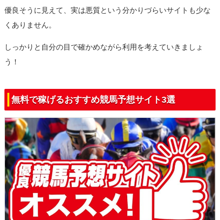
優良そうに見えて、実は悪質という分かりづらいサイトも少な
くありません。
しっかりと自分の目で確かめながら利用を考えていきましょ
う！
無料で稼げるおすすめ競馬予想サイト3選