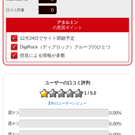
D
口コミ評価
アタルミン
の悪質ポイント
12月24日でサイト閉鎖予定
DigiRock（ディグロック）グループのひとつ
捏造による情報が多数
ユーザーの口コミ評判
1 / 5.0
1
件のユーザーレビュー
星5つ
0.00%
星4つ
0.00%
星3つ
0.00%