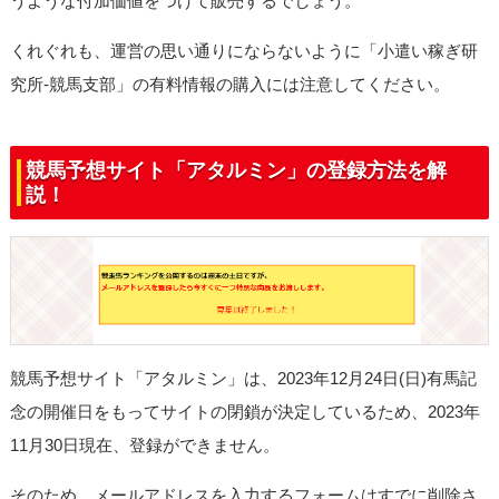
うような付加価値をつけて販売するでしょう。
くれぐれも、運営の思い通りにならないように「小遣い稼ぎ研
究所-競馬支部」の有料情報の購入には注意してください。
競馬予想サイト「アタルミン」の登録方法を解
説！
競馬予想サイト「アタルミン」は、2023年12月24日(日)有馬記
念の開催日をもってサイトの閉鎖が決定しているため、2023年
11月30日現在、登録ができません。
そのため、メールアドレスを入力するフォームはすでに削除さ