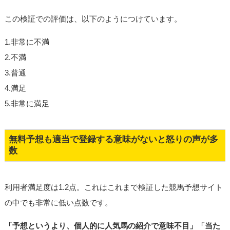
この検証での評価は、以下のようにつけています。
1.非常に不満
2.不満
3.普通
4.満足
5.非常に満足
無料予想も適当で登録する意味がないと怒りの声が多
数
利用者満足度は1.2点。これはこれまで検証した競馬予想サイト
の中でも非常に低い点数です。
「予想というより、個人的に人気馬の紹介で意味不目」「当た