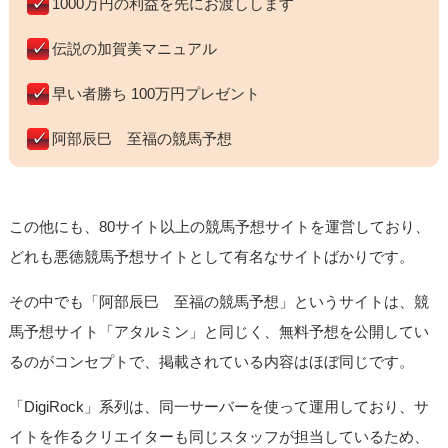
1000万円の利益を先にお渡しします
伝説の加賀美マニュアル
早い者勝ち 100万円プレゼント
阿部辰巳 至福の競馬予想
この他にも、80サイト以上の競馬予想サイトを運営しており、
どれも悪徳競馬予想サイトとして有名なサイトばかりです。
その中でも「阿部辰巳 至福の競馬予想」というサイトは、競
馬予想サイト「アタルミン」と同じく、無料予想を公開してい
るのがコンセプトで、掲載されている内容はほぼ同じです。
「DigiRock」系列は、同一サーバーを使って運用しており、サ
イトを作るクリエイターも同じスタッフが担当しているため、