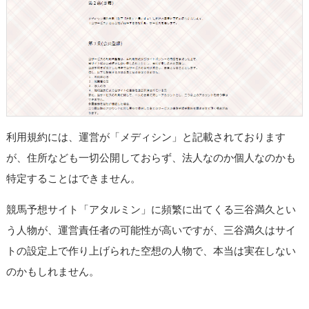
利用規約には、運営が「メディシン」と記載されております
が、住所なども一切公開しておらず、法人なのか個人なのかも
特定することはできません。
競馬予想サイト「アタルミン」に頻繁に出てくる三谷満久とい
う人物が、運営責任者の可能性が高いですが、三谷満久はサイ
トの設定上で作り上げられた空想の人物で、本当は実在しない
のかもしれません。