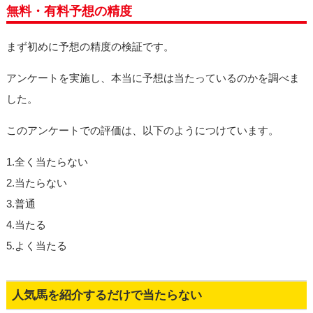
無料・有料予想の精度
まず初めに予想の精度の検証です。
アンケートを実施し、本当に予想は当たっているのかを調べま
した。
このアンケートでの評価は、以下のようにつけています。
1.全く当たらない
2.当たらない
3.普通
4.当たる
5.よく当たる
人気馬を紹介するだけで当たらない