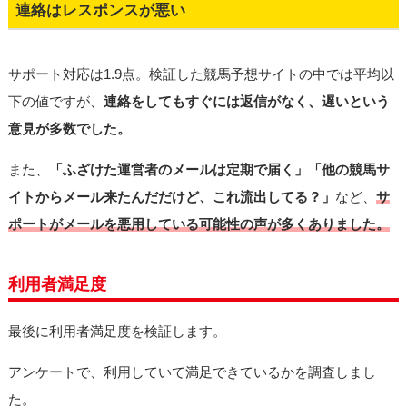
連絡はレスポンスが悪い
サポート対応は1.9点。検証した競馬予想サイトの中では平均以
下の値ですが、
連絡をしてもすぐには返信がなく、遅いという
意見が多数でした。
また、
「ふざけた運営者のメールは定期で届く」「他の競馬サ
イトからメール来たんだだけど、これ流出してる？」
など、
サ
ポートがメールを悪用している可能性の声が多くありました。
利用者満足度
最後に利用者満足度を検証します。
アンケートで、利用していて満足できているかを調査しまし
た。