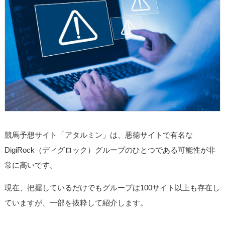
競馬予想サイト「アタルミン」は、悪徳サイトで有名な
DigiRock（ディグロック）グループのひとつである可能性が非
常に高いです。
現在、把握しているだけでもグループは100サイト以上も存在し
ていますが、一部を抜粋して紹介します。