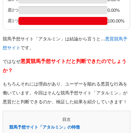
星2つ
0.00%
星1つ
100.00%
競馬予想サイト「アタルミン」は結論から言うと…
悪質競馬予
想サイト
です。
悪質競馬予想サイトだと判断できたのでしょう
ではなぜ
か？
もちろんそれには理由があり、ユーザーを陥れる悪質な行為を
働いています。今回はそんな競馬予想サイト「アタルミン」が
悪質だと判断できるのか、検証した結果を紹介していきます！
目次
競馬予想サイト「アタルミン」の特徴