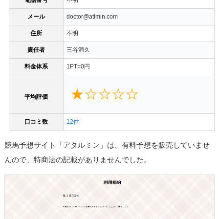
電話番号
不明
メール
doctor@atlmin.com
住所
不明
責任者
三谷満久
料金体系
1PT=0円
★☆☆☆☆
平均評価
口コミ数
12件
競馬予想サイト「アタルミン」は、有料予想を販売していませ
んので、特商法の記載がありませんでした。