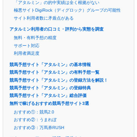
「アタルミン」の的中実績は全く根拠がない
極悪サイトDigiRock（ディグロック）グループの可能性
サイト利用者数に矛盾点がある
アタルミン利用者の口コミ・評判から実態を調査
無料・有料予想の精度
サポート対応
利用者満足度
競馬予想サイト「アタルミン」の基本情報
競馬予想サイト「アタルミン」の有料予想一覧
競馬予想サイト「アタルミン」の登録方法を解説！
競馬予想サイト「アタルミン」の登録特典
競馬予想サイト「アタルミン」総合評価
無料で稼げるおすすめ競馬予想サイト3選
おすすめ①：競馬2.0
おすすめ②：うまれぼ
おすすめ③：万馬券RUSH