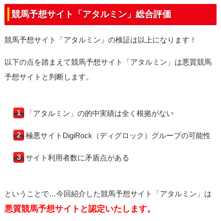
競馬予想サイト「アタルミン」総合評価
競馬予想サイト「アタルミン」の検証は以上になります！
以下の点を踏まえて競馬予想サイト「アタルミン」は悪質競馬
予想サイトと判断します。
「アタルミン」の的中実績は全く根拠がない
極悪サイトDigiRock（ディグロック）グループの可能性
サイト利用者数に矛盾点がある
ということで…今回紹介した競馬予想サイト「アタルミン」は
悪質競馬予想サイトと認定いたします。