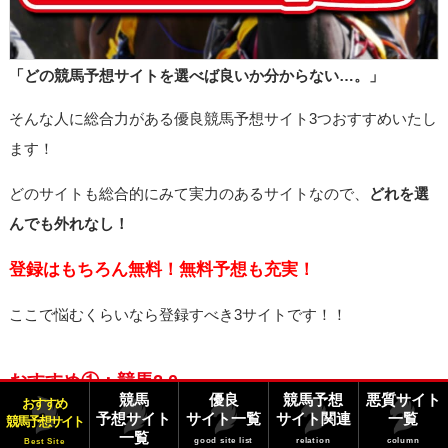
「どの競馬予想サイトを選べば良いか分からない…。」
そんな人に総合力がある優良競馬予想サイト3つおすすめいたし
ます！
どのサイトも総合的にみて実力のあるサイトなので、
どれを選
んでも外れなし！
登録はもちろん無料！無料予想も充実！
ここで悩むくらいなら登録すべき3サイトです！！
おすすめ①：競馬2.0
競馬
優良
競馬予想
悪質サイト
おすすめ
予想サイト
サイト一覧
サイト関連
一覧
競馬予想サイト
一覧
good site list
relation
column
Best Site