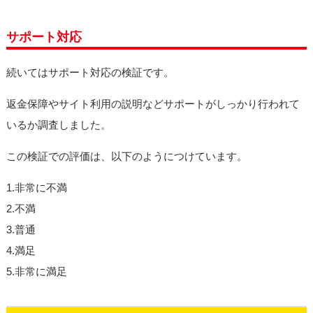
サポート対応
続いてはサポート対応の検証です。
返金保障やサイト利用の説明などサポートがしっかり行われて
いるか調査しました。
この検証での評価は、以下のようにつけています。
1.非常に不満
2.不満
3.普通
4.満足
5.非常に満足