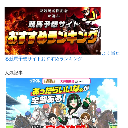
よく当た
る競馬予想サイトおすすめランキング
人気記事