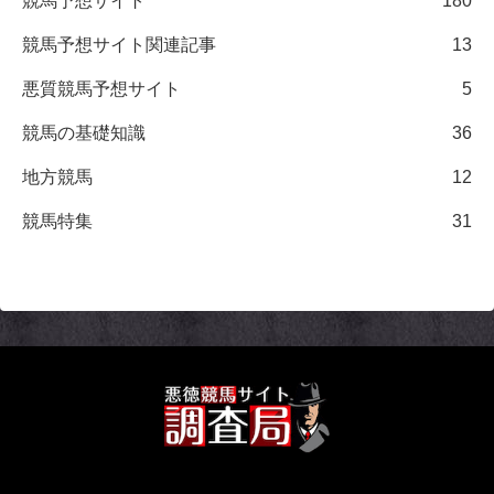
競馬予想サイト
180
競馬予想サイト関連記事
13
悪質競馬予想サイト
5
競馬の基礎知識
36
地方競馬
12
競馬特集
31