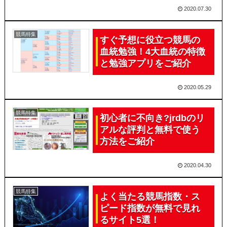
2020.07.30
競馬特集
すぐ予想に役立つ競馬の
血統勉強！4大血統の特徴
と勉強アプリをご紹介
2020.05.29
競馬特集
初心者に不向き?jrdbのリ
アルな評判と無料で使う
方法をご紹介
2020.04.30
競馬特集
よく当たる競馬指数・ス
ピード指数が無料で見れ
るサイト5選！