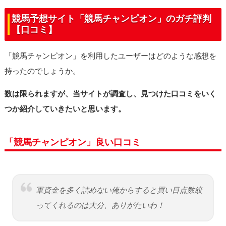
競馬予想サイト「競馬チャンピオン」のガチ評判
【口コミ】
「競馬チャンピオン」を利用したユーザーはどのような感想を
持ったのでしょうか。
数は限られますが、当サイトが調査し、見つけた口コミをいく
つか紹介していきたいと思います。
「競馬チャンピオン」良い口コミ
軍資金を多く詰めない俺からすると買い目点数絞
ってくれるのは大分、ありがたいわ！