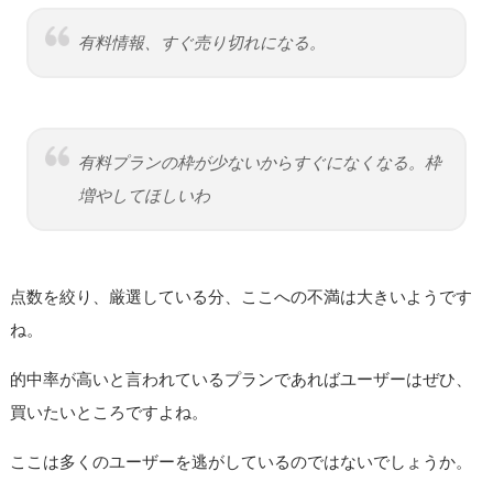
有料情報、すぐ売り切れになる。
有料プランの枠が少ないからすぐになくなる。枠
増やしてほしいわ
点数を絞り、厳選している分、ここへの不満は大きいようです
ね。
的中率が高いと言われているプランであればユーザーはぜひ、
買いたいところですよね。
ここは多くのユーザーを逃がしているのではないでしょうか。