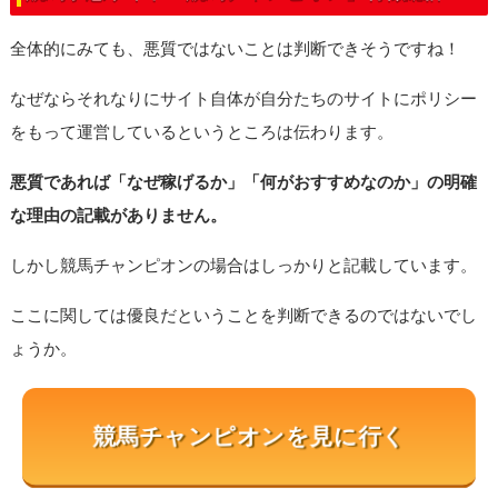
全体的にみても、悪質ではないことは判断できそうですね！
なぜならそれなりにサイト自体が自分たちのサイトにポリシー
をもって運営しているというところは伝わります。
悪質であれば「なぜ稼げるか」「何がおすすめなのか」の明確
な理由の記載がありません。
しかし競馬チャンピオンの場合はしっかりと記載しています。
ここに関しては優良だということを判断できるのではないでし
ょうか。
競馬チャンピオンを見に行く