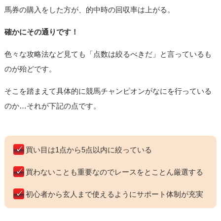
馬券の購入をした方が、的中時の回収率は上がる。
確かにその通りです！
色々な攻略法など見ても「点数は絞るべきだ」と言っているも
のが殆どです。
そこを踏まえて具体的に競馬チャンピオンがなにを行っている
のか…それが下記の点です。
買い目は1点から5点以内に絞っている
買わないことも重要なのでレースをとことん厳選する
初心者から玄人まで使えるようにサポート体制が充実