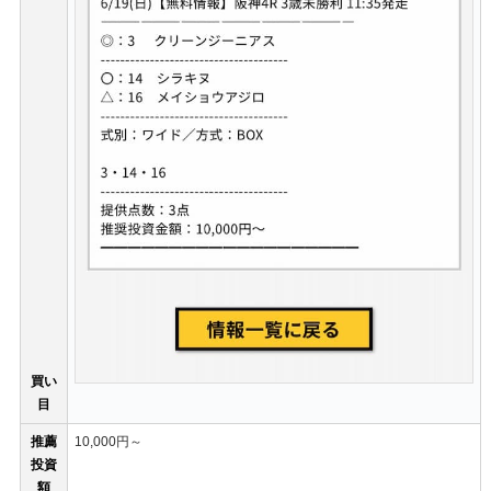
買い
目
推薦
10,000円～
投資
額