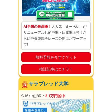
AI予想の最高峰！
大人気「えーあい」が
リニューアルし的中率・回収率上昇！さ
らに中央競馬全レース公開にパワーアッ
プ!
無料予想を今すぐゲット
検証記事はコチラ！
サラブレッド大学
9/16 中山8R：
3.1万円的中