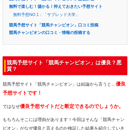
無料で楽しむ！儲かる！抑えておきたい予想サイト
無料予想NO.1：「サブレッド大学」
競馬予想サイト「競馬チャンピオン」口コミ投稿
競馬チャンピオンの口コミ・情報の投稿する
競馬予想サイト「競馬チャンピオン」は優良？悪
質？
優良
競馬予想サイト「競馬チャンピオン」は結論から言うと…
予想サイトです！
優良予想サイトだと断定できるのでしょうか。
ではなぜ
もちろんそこには理由があります！今回はそんな「競馬チャン
ピオン」がなぜ優良と言えるのか検証した結果を紹介していき