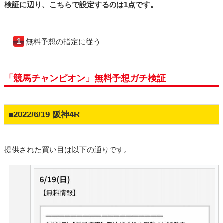
検証に辺り、こちらで設定するのは1点です。
無料予想の指定に従う
「競馬チャンピオン」無料予想ガチ検証
■2022/6/19 阪神4R
提供された買い目は以下の通りです。