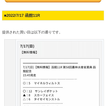
■2022/7/17 函館11R
提供された買い目は以下の通りです。