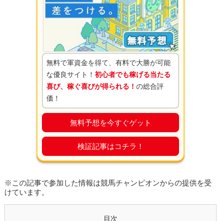
無料で軍資金を得て、有料で大勝が可能
な優良サイト！
初心者でも稼げる当たる
喜び、稼ぐ喜びが得られる！
の総合評
価！
無料予想を今すぐゲット
検証記事はコチラ！
※この記事で参加した情報は競馬チャンピオンからの提供を受
けています。
目次