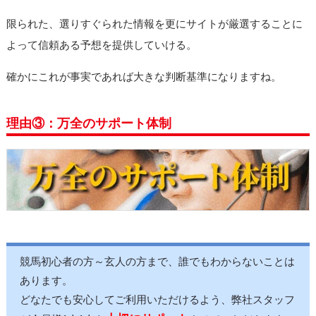
限られた、選りすぐられた情報を更にサイトが厳選することに
よって信頼ある予想を提供していける。
確かにこれが事実であれば大きな判断基準になりますね。
理由③：万全のサポート体制
競馬初心者の方～玄人の方まで、誰でもわからないことは
あります。
どなたでも安心してご利用いただけるよう、弊社スタッフ