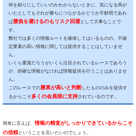
何を頼りにしていいのかわからないときに、気になる馬が
いたとしてもそれが勝ちにつながるかどうか不鮮明であれ
勝負を避けるのもリスク回避
ば
として大事なことで
す。
弊社では多くの情報ルートを確保してはいるものの、不確
定要素の高い情報に関しては提供することはしていませ
ん。
いくら重賞だろうがいくら注目されているレースであろう
が、的確な情報がなければ情報提供を行うことはありませ
ん。
勝算が高いと判断
このレースでの
したもののみを提供す
多くの会員様に支持
るからこそ
されているのです。
情報の精査がしっかりできているからこそ
簡単に言えば、
の信頼
ということを言いたいのでしょう。