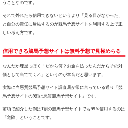
うことなのです。
それで外れたら信用できないというより「見る目がなかった」
と自分の責任に帰結するのが競馬予想サイトを利用する上で正
しい考え方です。
信用できる競馬予想サイトは無料予想で見極めらる
なんだか理屈っぽく「だから何？お金を払ったんだからその対
価として当ててくれ」というのが本音だと思います。
実際に当悪質競馬予想サイト調査局が常に言っている通り「競
馬予想サイトの9割は悪質競馬予想サイト」です。
前項で紹介した例は1割の競馬予想サイトでも99％信用するのは
「危険」ということです。