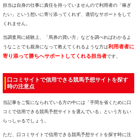
担当は自身の仕事に責任を持っていませんので利用者の「稼ぎ
たい」という想いに寄り添ってくれず、適切なサポートをして
くれません。
当調査局に経験上、「馬券の買い方」などを調べればわかるよ
利用者者に
うなことでも親身になって教えてくれるような方は
寄り添って勝ちへサポートしてくれる担当者
です。
口コミサイトで信用できる競馬予想サイトを探す
時の注意点
当記事をご覧になられている方の中には「手間を省くために口
コミで信用できる競馬予想サイトを選んでいる」という方もい
らっしゃるでしょう。
ただ、口コミサイトで信用できる競馬予想サイトを探す時に注