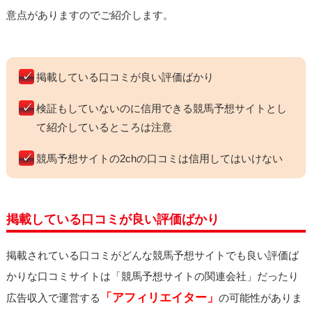
意点がありますのでご紹介します。
掲載している口コミが良い評価ばかり
検証もしていないのに信用できる競馬予想サイトとし
て紹介しているところは注意
競馬予想サイトの2chの口コミは信用してはいけない
掲載している口コミが良い評価ばかり
掲載されている口コミがどんな競馬予想サイトでも良い評価ば
かりな口コミサイトは「競馬予想サイトの関連会社」だったり
「アフィリエイター」
広告収入で運営する
の可能性がありま