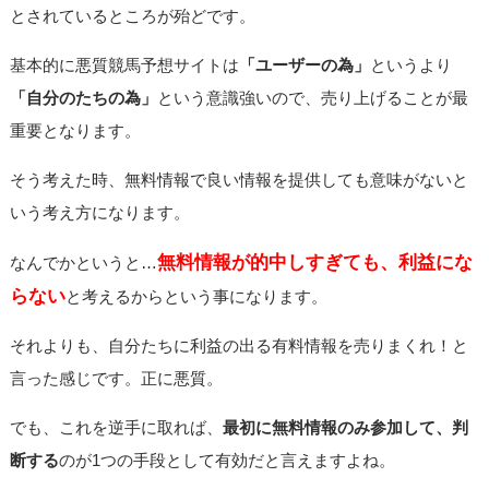
とされているところが殆どです。
基本的に悪質競馬予想サイトは
「ユーザーの為」
というより
「自分のたちの為」
という意識強いので、売り上げることが最
重要となります。
そう考えた時、無料情報で良い情報を提供しても意味がないと
いう考え方になります。
無料情報が的中しすぎても、利益にな
なんでかというと…
らない
と考えるからという事になります。
それよりも、自分たちに利益の出る有料情報を売りまくれ！と
言った感じです。正に悪質。
でも、これを逆手に取れば、
最初に無料情報のみ参加して、判
断する
のが1つの手段として有効だと言えますよね。