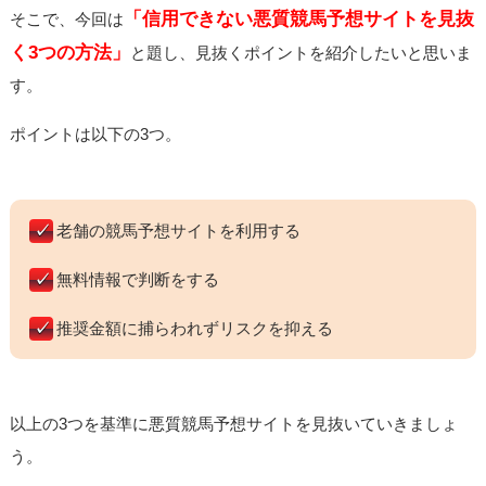
「信用できない悪質競馬予想サイトを見抜
そこで、今回は
く3つの方法」
と題し、見抜くポイントを紹介したいと思いま
す。
ポイントは以下の3つ。
老舗の競馬予想サイトを利用する
無料情報で判断をする
推奨金額に捕らわれずリスクを抑える
以上の3つを基準に悪質競馬予想サイトを見抜いていきましょ
う。