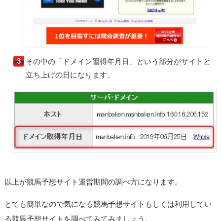
その中の「ドメイン習得年月日」という部分がサイトと
立ち上げの日になります。
以上が競馬予想サイト運営期間の調べ方になります。
とても簡単なので気になる競馬予想サイトもしくは利用してい
る競馬予想サイトを調べてみてみましょう。