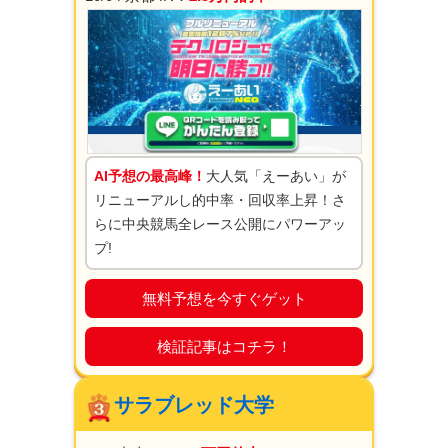
AI予想の最高峰！
大人気「えーあい」が
リニューアルし的中率・回収率上昇！さ
らに中央競馬全レース公開にパワーアッ
プ!
無料予想を今すぐゲット
検証記事はコチラ！
サラブレッド大学