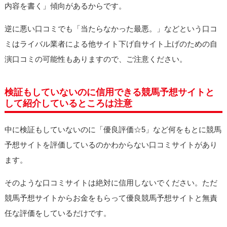
内容を書く」傾向があるからです。
逆に悪い口コミでも「当たらなかった最悪。」などという口コ
ミはライバル業者による他サイト下げ自サイト上げのための自
演口コミの可能性もありますので、ご注意ください。
検証もしていないのに信用できる競馬予想サイトと
して紹介しているところは注意
中に検証もしていないのに「優良評価☆5」など何をもとに競馬
予想サイトを評価しているのかわからない口コミサイトがあり
ます。
そのような口コミサイトは絶対に信用しないでください。ただ
競馬予想サイトからお金をもらって優良競馬予想サイトと無責
任な評価をしているだけです。