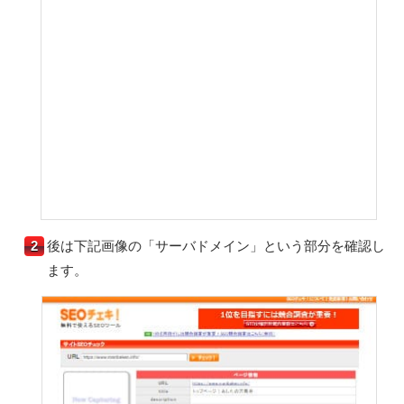
後は下記画像の「サーバドメイン」という部分を確認し
ます。